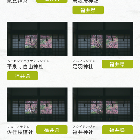
氣比神宮
若狭彦神社
福井県
ヘイセンジハクサンジンジャ
アスワジンジャ
福井県
平泉寺白山神社
足羽神社
福井県
サカエノヤシロ
フクイジンジャ
福井県
福井県
佐佳枝廼社
福井神社