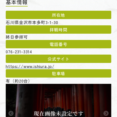
基本情報
所在地
石川県金沢市本多町3-1-30
拝観時間
終日参拝可
電話番号
076-231-3314
公式サイト
https://www.ishiura.jp/
駐車場
有（約20台）