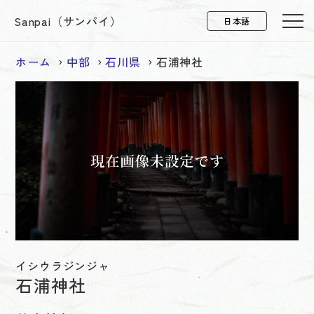
Sanpai（サンパイ）
ホーム
中部
石川県
石浦神社
イシウラジンジャ
石浦神社