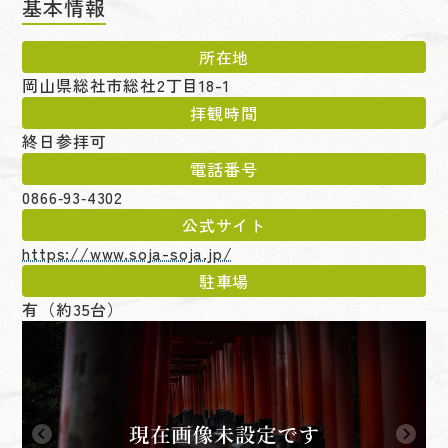
基本情報
所在地
岡山県総社市総社2丁目18-1
拝観時間
終日参拝可
電話番号
0866‑93‑4302
公式サイト
https://www.soja-soja.jp/
駐車場
有（約35台）