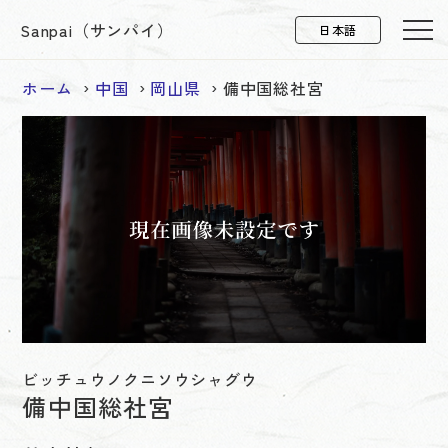
Sanpai（サンパイ）
ホーム
中国
岡山県
備中国総社宮
ビッチュウノクニソウシャグウ
備中国総社宮