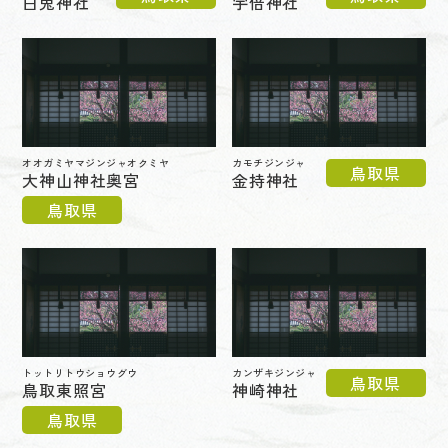
白兎神社
宇倍神社
オオガミヤマジンジャオクミヤ
カモチジンジャ
鳥取県
大神山神社奥宮
金持神社
鳥取県
トットリトウショウグウ
カンザキジンジャ
鳥取県
鳥取東照宮
神崎神社
鳥取県