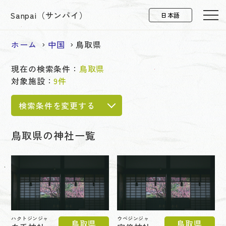
Sanpai（サンパイ）
ホーム
中国
鳥取県
現在の検索条件：
鳥取県
対象施設：
9件
検索条件を変更する
鳥取県の神社一覧
ハクトジンジャ
ウベジンジャ
鳥取県
鳥取県