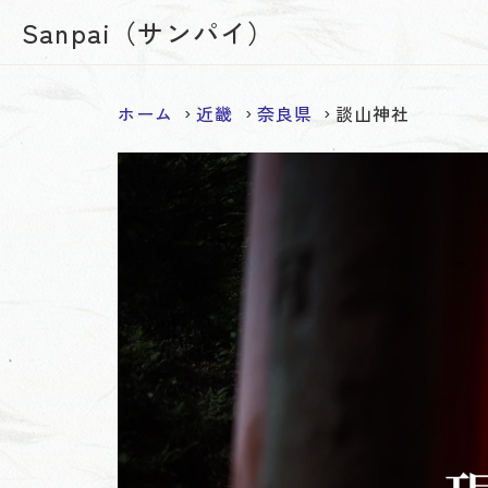
Sanpai（サンパイ）
ホーム
近畿
奈良県
談山神社