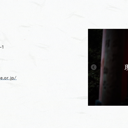
1
e.or.jp/