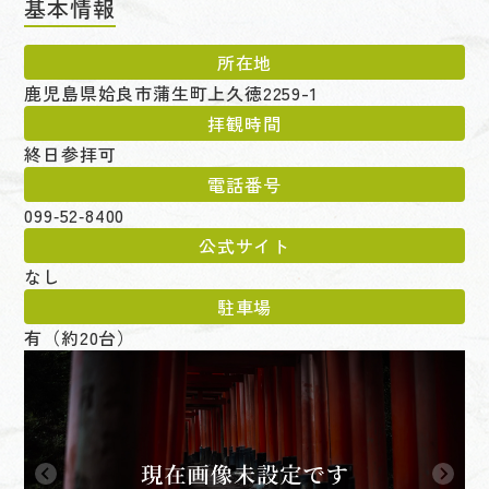
基本情報
所在地
鹿児島県姶良市蒲生町上久徳2259-1
拝観時間
終日参拝可
電話番号
099‑52‑8400
公式サイト
なし
駐車場
有（約20台）