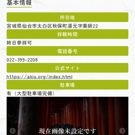
基本情報
所在地
宮城県仙台市太白区秋保町湯元字薬師22
拝観時間
終日参拝可
電話番号
022-399-2208
公式サイト
https://akiu.org/index.html
駐車場
有（大型駐車場完備）