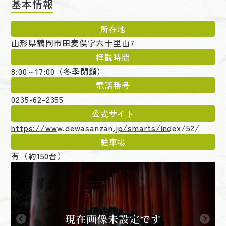
基本情報
所在地
山形県鶴岡市田麦俣字六十里山7
拝観時間
8:00～17:00（冬季閉鎖）
電話番号
0235-62-2355
公式サイト
https://www.dewasanzan.jp/smarts/index/52/
駐車場
有（約150台）