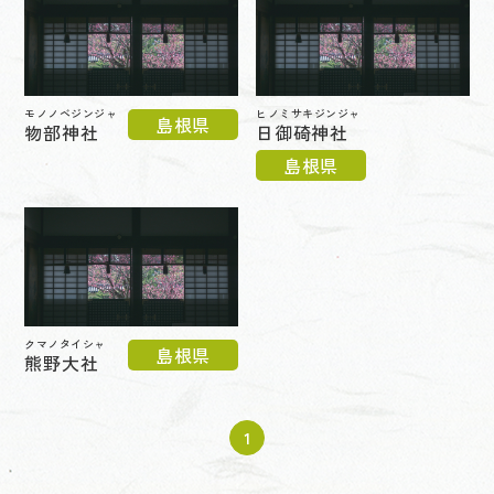
モノノベジンジャ
ヒノミサキジンジャ
島根県
物部神社
日御碕神社
島根県
クマノタイシャ
島根県
熊野大社
1