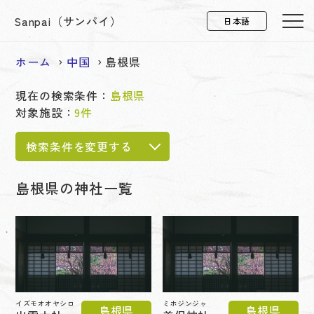
Sanpai（サンパイ）
ホーム
中国
島根県
現在の検索条件：
島根県
対象施設：
9件
検索条件を変更する
島根県の神社一覧
イズモオオヤシロ
ミホジンジャ
島根県
島根県