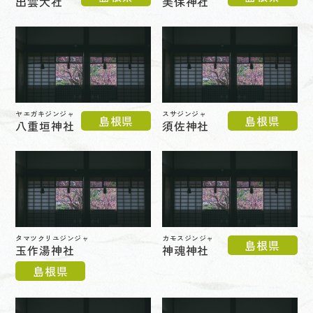
出雲大社
美保神社
ヤエガキジンジャ
スサジンジャ
島根県
島根県
八重垣神社
須佐神社
タマツクリユジンジャ
カモスジンジャ
島根県
玉作湯神社
神魂神社
島根県