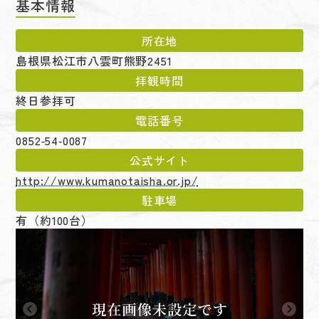
基本情報
所在地
島根県松江市八雲町熊野2451
拝観時間
終日参拝可
電話番号
0852‑54‑0087
公式サイト
http://www.kumanotaisha.or.jp/
駐車場
有（約100台）