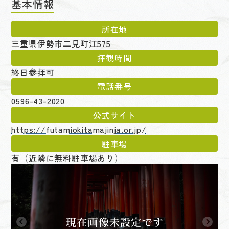
基本情報
所在地
三重県伊勢市二見町江575
拝観時間
終日参拝可
電話番号
0596-43-2020
公式サイト
https://futamiokitamajinja.or.jp/
駐車場
有（近隣に無料駐車場あり）