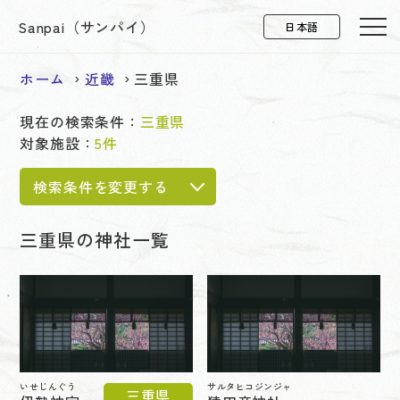
Sanpai（サンパイ）
ホーム
近畿
三重県
現在の検索条件：
三重県
対象施設：
5件
検索条件を変更する
三重県の神社一覧
いせじんぐう
サルタヒコジンジャ
三重県