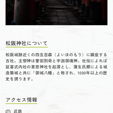
松阪神社について
松阪城跡近くの四五百森（よいほのもり）に鎮座する
古社。主祭神は誉田別命と宇迦御魂神。社伝によれば
延喜式内社の意悲神社を起源とし、蒲生氏郷による城
造築城と共に「御城八幡」と称され、1000年以上の歴
史を誇ります。
アクセス情報
近鉄